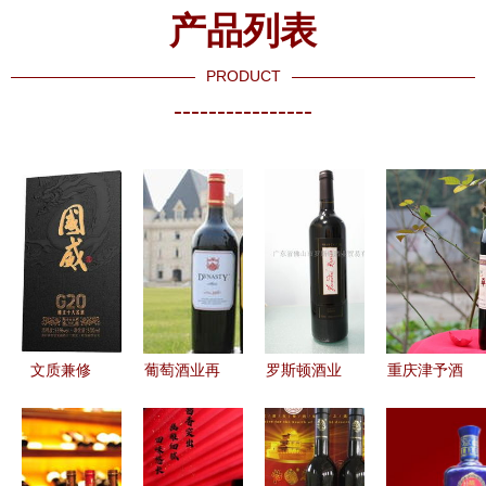
产品列表
PRODUCT
----------------
文质兼修
葡萄酒业再
罗斯顿酒业
重庆津予酒
国威酒业奏
添生力军
探索品质与
业 传承匠
响下半年强
王朝梅鹿辄
加盟价值的
心，引领桑
势发展进行
惊艳登场酒
多维体验
葚酒典范之