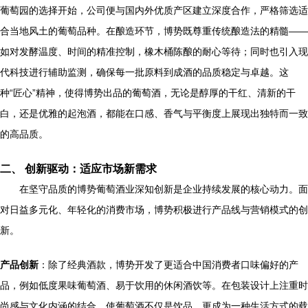
葡萄园的选择开始，公司便与国内外优质产区建立深度合作，严格筛选适
合当地风土的葡萄品种。在酿造环节，博势既尊重传统酿造法的精髓——
如对发酵温度、时间的精准控制，橡木桶陈酿的耐心等待；同时也引入现
代科技进行辅助监测，确保每一批原料到成酒的品质稳定与卓越。这
种“匠心”精神，使得博势出品的葡萄酒，无论是醇厚的干红、清新的干
白，还是优雅的起泡酒，都能在口感、香气与平衡度上展现出独特而一致
的高品质。
二、 创新驱动：适应市场新需求
在坚守品质的博势葡萄酒业深知创新是企业持续发展的核心动力。面
对日益多元化、年轻化的消费市场，博势积极进行产品线与营销模式的创
新。
产品创新
：除了经典酒款，博势开发了更适合中国消费者口味偏好的产
品，例如低度果味葡萄酒、易于饮用的休闲酒饮等。在包装设计上注重时
尚感与文化内涵的结合，使葡萄酒不仅是饮品，更成为一种生活方式的载