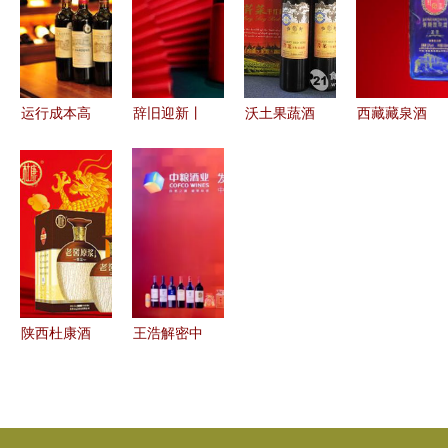
曲
博会
路
运行成本高
辞旧迎新丨
沃土果蔬酒
西藏藏泉酒
企，张裕先
贵州五星酒
业加盟全面
业 雪域高
锋酒业专卖
业集团祝全
解析 费
原上的美酒
店扩展按下
国客户元旦
用、联系方
传奇
暂停键
快乐
式与项目评
价
陕西杜康酒
王浩解密中
业集团 传
粮酒业改革
承千年酒
从“子公司
脉，淬炼时
争利”到“综