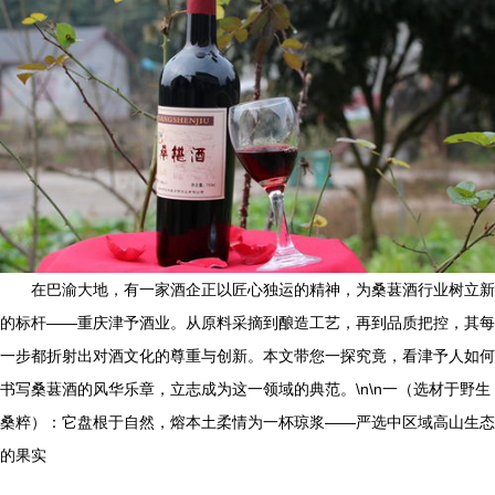
在巴渝大地，有一家酒企正以匠心独运的精神，为桑葚酒行业树立新
的标杆——重庆津予酒业。从原料采摘到酿造工艺，再到品质把控，其每
一步都折射出对酒文化的尊重与创新。本文带您一探究竟，看津予人如何
书写桑葚酒的风华乐章，立志成为这一领域的典范。\n\n一（选材于野生
桑粹）：它盘根于自然，熔本土柔情为一杯琼浆——严选中区域高山生态
的果实