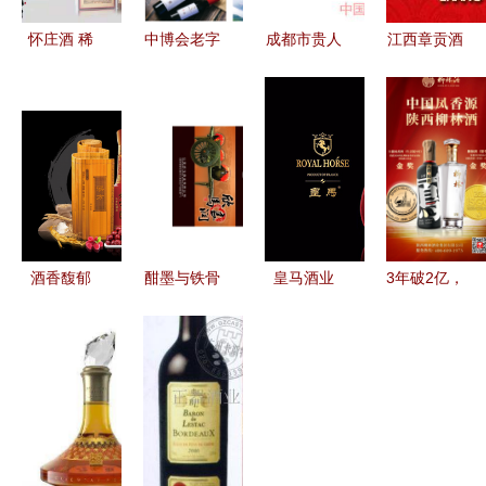
怀庄酒 稀
中博会老字
成都市贵人
江西章贡酒
缺品质铸就
号企业展·
酒业产品列
业 百年匠
酱酒传奇，
酒业品牌巡
表 品质与
心铸就赣南
领跑市场新
礼 岁月陈
工艺的全景
酒文化瑰宝
高地
酿，香飘盛
呈现
会
酒香馥郁
酣墨与铁骨
皇马酒业
3年破2亿，
2025年酒
欣马酒业的
跨界融合下
跑出凤香加
业最新热点
南北瓶语
的品质佳酿
速度 柳林
与市场趋势
之旅
酒业做对了
解析
什么？