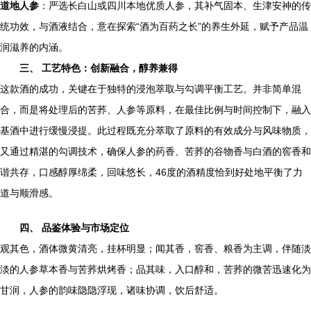
道地人参
：严选长白山或四川本地优质人参，其补气固本、生津安神的传
统功效，与酒液结合，意在探索“酒为百药之长”的养生外延，赋予产品温
润滋养的内涵。
三、 工艺特色：创新融合，醇养兼得
这款酒的成功，关键在于独特的浸泡萃取与勾调平衡工艺。并非简单混
合，而是将处理后的苦荞、人参等原料，在最佳比例与时间控制下，融入
基酒中进行缓慢浸提。此过程既充分萃取了原料的有效成分与风味物质，
又通过精湛的勾调技术，确保人参的药香、苦荞的谷物香与白酒的窖香和
谐共存，口感醇厚绵柔，回味悠长，46度的酒精度恰到好处地平衡了力
道与顺滑感。
四、 品鉴体验与市场定位
观其色，酒体微黄清亮，挂杯明显；闻其香，窖香、粮香为主调，伴随淡
淡的人参草本香与苦荞烘烤香；品其味，入口醇和，苦荞的微苦迅速化为
甘润，人参的韵味隐隐浮现，诸味协调，饮后舒适。