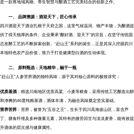
是一款将地域风物、养生智慧与酿酒工艺完美结合的创新之作。
一、 品牌溯源：酒迎天下，匠心传承
四川酒迎天下酒业扎根于天府之国，这里气候温润、物产丰饶，为酿酒提
供了得天独厚的条件。企业秉承“酿好酒、迎天下”的宗旨，在坚守传统固
态发酵工艺的不断探索创新。“赶山王”系列的诞生，正是其深入挖掘四川
本地特色农产品价值，致力于打造健康型白酒的生动体现。
二、 原料甄选：天地精华，融于一瓶
“赶山王”人参苦荞酒的独特风味，源于其对核心原料的极致讲究：
优质基酒
：精选川南地区优质高粱、小麦等粮食，采用传统工艺酿造出醇
和净爽的46度纯粮基酒，酒体丰满，为融合风味奠定坚实基础。
营养苦荞
：苦荞，被誉为“五谷之王”，生长于四川高海拔山区，富含芦
丁、膳食纤维及多种微量元素，其特有的微苦回甘与淡淡麦香，能有效提
升酒体的层次感与健康属性。