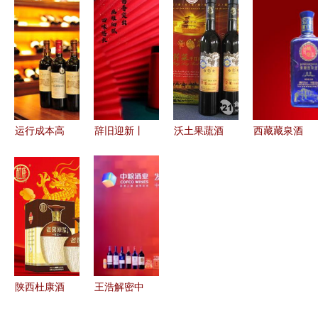
响下半年强
王朝梅鹿辄
加盟价值的
心，引领桑
势发展进行
惊艳登场酒
多维体验
葚酒典范之
曲
博会
路
运行成本高
辞旧迎新丨
沃土果蔬酒
西藏藏泉酒
企，张裕先
贵州五星酒
业加盟全面
业 雪域高
锋酒业专卖
业集团祝全
解析 费
原上的美酒
店扩展按下
国客户元旦
用、联系方
传奇
暂停键
快乐
式与项目评
价
陕西杜康酒
王浩解密中
业集团 传
粮酒业改革